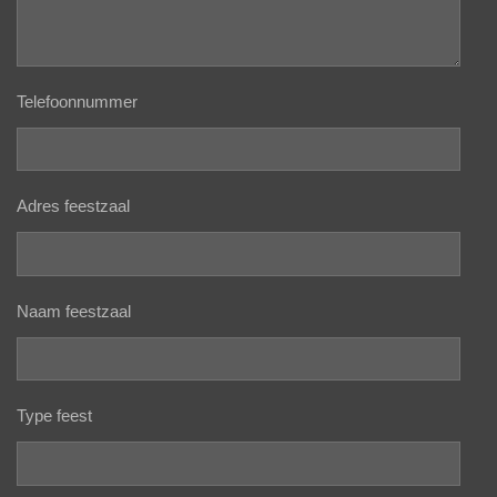
Telefoonnummer
Adres feestzaal
Naam feestzaal
Type feest