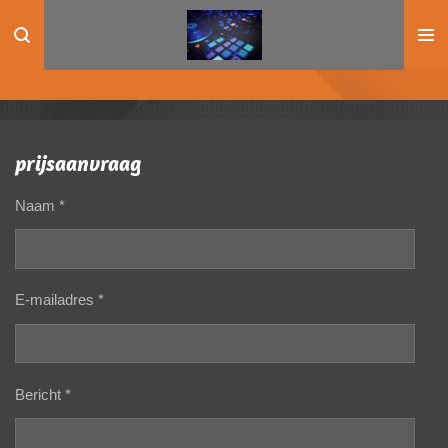
Ga
direct
naar
de
hoofdinhoud
prijsaanvraag
Naam *
E-mailadres *
Bericht *